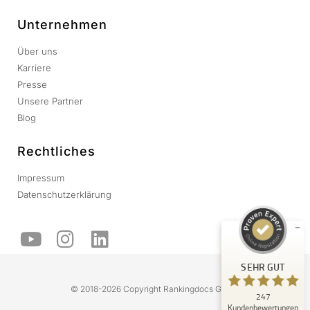
Unternehmen
Über uns
Karriere
Presse
Unsere Partner
Blog
Kundenbewertungen und Erfahrungen zu
Rankingdocs
Rechtliches
SEHR GUT
Impressum
%
100
Datenschutzerklärung
Empfehlungen auf
ProvenExpert.com
5,00
/
4,92
109
138
Bewertungen auf
2
Bewertungen von
SEHR GUT
ProvenExpert.com
anderen Quellen
© 2018-2026 Copyright Rankingdocs GmbH
247
Blick aufs ProvenExpert-Profil werfen
Kundenbewertungen