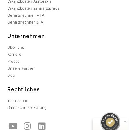
Vakanzkosten Arztpraxis
Vakanzkosten Zahnarztpraxis
Gehaltsrechner MFA
Gehaltsrechner ZFA
Unternehmen
Über uns
Karriere
Presse
Unsere Partner
Blog
Kundenbewertungen und Erfahrungen zu
Rankingdocs
Rechtliches
SEHR GUT
Impressum
%
100
Datenschutzerklärung
Empfehlungen auf
ProvenExpert.com
5,00
/
4,92
109
138